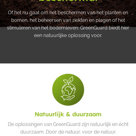
Of het nu gaat om het beschermen van het planten en
bomen, het beheersen van ziekten en plagen of het
stimuleren van het bodemleven: GreenGuard biedt hier
een natuurlijke oplossing voor.
Natuurlijk & duurzaam
De oplossingen van GreenGuard zijn natuurlijk en écht
duurzaam. Door de natuur, voor de natuur.