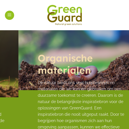
Ga
naar
inhoud
Organische
materialen
De natuur biedt ons veel hulpbronnen en
materialen die we kunnen gebruiken om een
duurzame toekomst te creëren. Daarom is de
natuur de belangrijkste inspiratiebron voor de
oplossingen van GreenGuard. Een
inspiratiebron die nooit uitgeput raakt. Door te
begrijpen hoe organismen zich aan hun
omgeving aanpassen, kunnen we effectieve