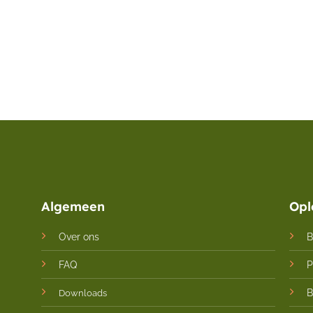
Algemeen
Opl
Over ons
B
FAQ
P
B
Downloads