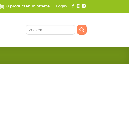
0
Login
Zoeken
naar: