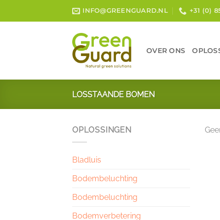
Ga
INFO@GREENGUARD.NL
+31 (0) 
naar
inhoud
OVER ONS
OPLOS
LOSSTAANDE BOMEN
OPLOSSINGEN
Geen
Bladluis
Bodembeluchting
Bodembeluchting
Bodemverbetering