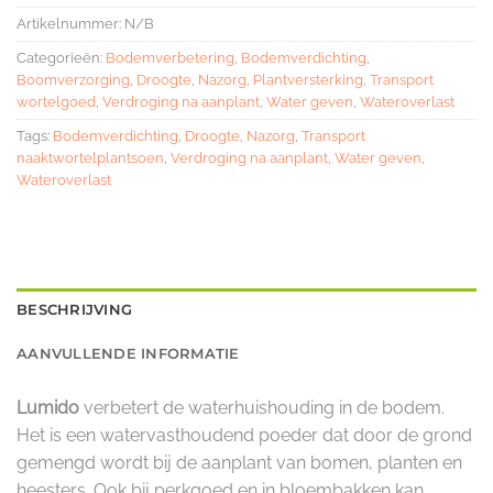
Artikelnummer:
N/B
Categorieën:
Bodemverbetering
,
Bodemverdichting
,
Boomverzorging
,
Droogte
,
Nazorg
,
Plantversterking
,
Transport
wortelgoed
,
Verdroging na aanplant
,
Water geven
,
Wateroverlast
Tags:
Bodemverdichting
,
Droogte
,
Nazorg
,
Transport
naaktwortelplantsoen
,
Verdroging na aanplant
,
Water geven
,
Wateroverlast
BESCHRIJVING
AANVULLENDE INFORMATIE
Lumido
verbetert de waterhuishouding in de bodem.
Het is een watervasthoudend poeder dat door de grond
gemengd wordt bij de aanplant van bomen, planten en
heesters. Ook bij perkgoed en in bloembakken kan