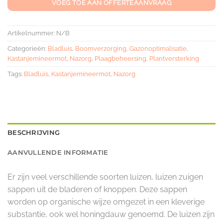
VOEG TOE AAN OFFERTEAANVRAAG
Artikelnummer:
N/B
Categorieën:
Bladluis
,
Boomverzorging
,
Gazonoptimalisatie
,
Kastanjemineermot
,
Nazorg
,
Plaagbeheersing
,
Plantversterking
Tags:
Bladluis
,
Kastanjemineermot
,
Nazorg
BESCHRIJVING
AANVULLENDE INFORMATIE
Er zijn veel verschillende soorten luizen, luizen zuigen
sappen uit de bladeren of knoppen. Deze sappen
worden op organische wijze omgezet in een kleverige
substantie, ook wel honingdauw genoemd. De luizen zijn