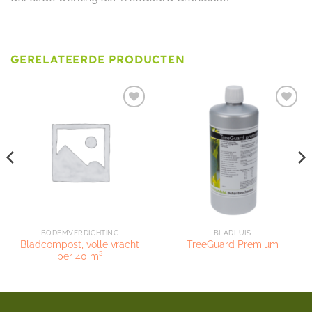
GERELATEERDE PRODUCTEN
Toevoegen
Toevoegen
aan
aan
verlanglijst
verlanglijst
BODEMVERDICHTING
BLADLUIS
Bladcompost, volle vracht
TreeGuard Premium
per 40 m³